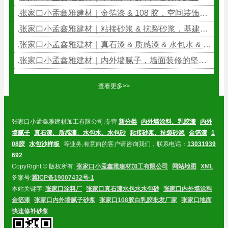
张家口小孟鑫雅建材｜金箔漆 & 108 胶，空间装饰与粘接的多功能建材
张家口小孟鑫雅建材｜粘接砂浆 & 抗裂砂浆，基建装修的加固防护能手
张家口小孟鑫雅建材｜真石漆 & 质感漆 & 水包水 & 水包砂，外墙仿石的多元美学
张家口小孟鑫雅建材｜内外墙腻子，墙面装修的坚实基底
查看更多>>
张家口小孟鑫雅建材加工有限公司,专营
新分类
内外墙涂料、乳胶漆
内外
墙腻子
真石漆、质感漆、水包水、水包砂
粘接砂浆、抗裂砂浆
金箔漆
1
08胶
水包沙样板
等业务,有意向的客户请咨询我们，联系电话：
13031939
692
CopyRight © 版权所有:
张家口小孟鑫雅建材加工有限公司
网站地图
XML
备案号:
冀ICP备19007432号-1
本站关键字:
张家口涂料厂
张家口真石漆水包水水包砂
张家口内外墙涂料
金箔漆
张家口内外墙腻子砂浆
张家口108胶白乳胶批发厂家
张家口地面
快速修补砂浆