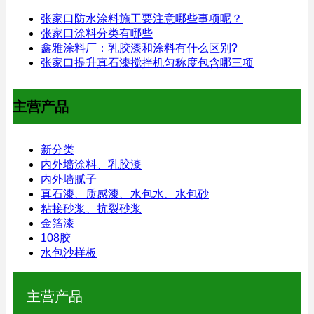
张家口防水涂料施工要注意哪些事项呢？
张家口涂料分类有哪些
鑫雅涂料厂：乳胶漆和涂料有什么区别?
张家口提升真石漆搅拌机匀称度包含哪三项
主营产品
新分类
内外墙涂料、乳胶漆
内外墙腻子
真石漆、质感漆、水包水、水包砂
粘接砂浆、抗裂砂浆
金箔漆
108胶
水包沙样板
主营产品