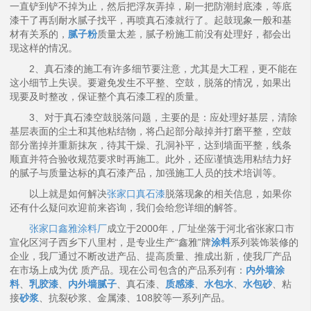
一直铲到铲不掉为止，然后把浮灰弄掉，刷一把防潮封底漆，等底
漆干了再刮耐水腻子找平，再喷真石漆就行了。起鼓现象一般和基
材有关系的，
腻子粉
质量太差，腻子粉施工前没有处理好，都会出
现这样的情况。
2、真石漆的施工有许多细节要注意，尤其是大工程，更不能在
这小细节上失误。要避免发生不平整、空鼓，脱落的情况，如果出
现要及时整改，保证整个真石漆工程的质量。
3、对于真石漆空鼓脱落问题，主要的是：应处理好基层，清除
基层表面的尘土和其他粘结物，将凸起部分敲掉并打磨平整，空鼓
部分凿掉并重新抹灰，待其干燥、孔洞补平，达到墙面平整，线条
顺直并符合验收规范要求时再施工。此外，还应谨慎选用粘结力好
的腻子与质量达标的真石漆产品，加强施工人员的技术培训等。
以上就是如何解决
张家口真石漆
脱落现象的相关信息，如果你
还有什么疑问欢迎前来咨询，我们会给您详细的解答。
张家口鑫雅涂料厂
成立于2000年，厂址坐落于河北省张家口市
宣化区河子西乡下八里村，是专业生产“鑫雅”牌
涂料
系列装饰装修的
企业，我厂通过不断改进产品、提高质量、推成出新，使我厂产品
在市场上成为优 质产品。现在公司包含的产品系列有：
内外墙涂
料
、
乳胶漆
、
内外墙腻子
、真石漆、
质感漆
、
水包水
、
水包砂
、粘
接
砂浆
、抗裂砂浆、金属漆、108胶等一系列产品。