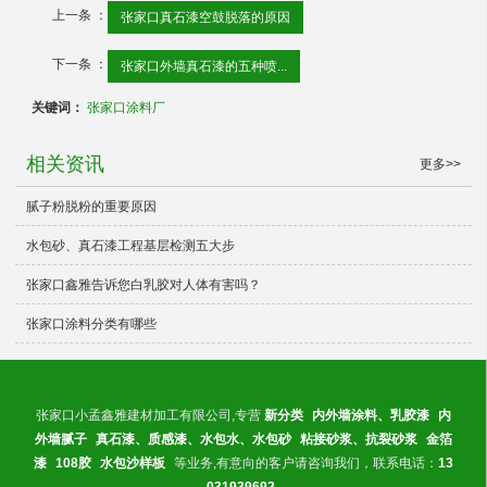
上一条 ：
张家口真石漆空鼓脱落的原因
下一条 ：
张家口外墙真石漆的五种喷...
关键词：
张家口涂料厂
相关资讯
更多>>
腻子粉脱粉的重要原因
水包砂、真石漆工程基层检测五大步
张家口鑫雅告诉您白乳胶对人体有害吗？
张家口涂料分类有哪些
张家口小孟鑫雅建材加工有限公司,专营
新分类
内外墙涂料、乳胶漆
内
外墙腻子
真石漆、质感漆、水包水、水包砂
粘接砂浆、抗裂砂浆
金箔
漆
108胶
水包沙样板
等业务,有意向的客户请咨询我们，联系电话：
13