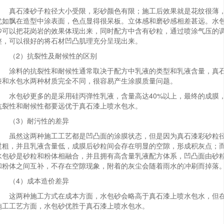
真石漆砂子粒径大小受限，彩砂颜色有限；施工后效果就是花纹很薄
犹如飘在造型中涂表面，色点显得很呆板。立体感和磨砂感相差甚远。水
砂可以把花岗岩的效果体现出来，同时配方中含有砂粒，通过喷涂气压的
整，可以很好的将石材凹凸肌理充分呈现出来。
（2）抗裂性及耐候性的区别
涂料的抗裂性和耐候性通常取决于配方中乳液的类型和乳液含量，真
漆和水包水两种材质完全不同，很容易产生涂膜质量问题。
水包砂更多的是采用硅丙弹性乳液，含量高达40%以上，最终的成膜
抗裂性和耐候性都要远优于真石漆上喷水包水。
（3）耐污性的差异
虽然这两种施工工艺都是凹凸面的涂膜状态，但是因为真石漆彩砂粒
过粗，并且乳液含量低，成膜后砂粒间会存在明显的空隙，形成积灰点；
水包砂是砂粒和粉体相融合，并且拥有高含量乳液配方体系，凹凸面由砂
和粉体之间互补，不存在空隙现象，附着的灰尘会随着雨水的冲刷而掉落
（4）成本造价差异
这两种施工方式在成本方面，水包砂会略高于真石漆上喷水包水，但
施工工艺方面，水包砂优胜于真石漆上喷水包水。