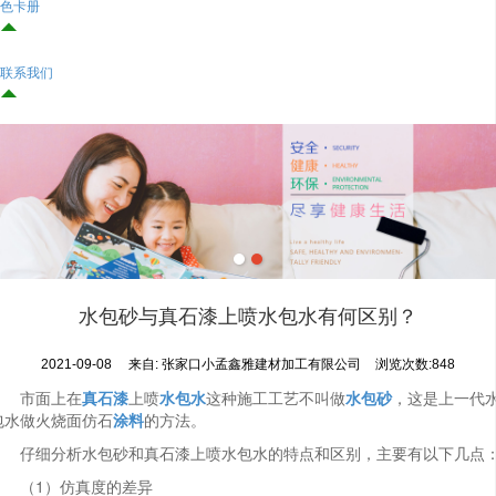
色卡册

联系我们

水包砂与真石漆上喷水包水有何区别？
2021-09-08
来自:
张家口小孟鑫雅建材加工有限公司
浏览次数:848
市面上在
真石漆
上喷
水包水
这种施工工艺不叫做
水包砂
，这是上一代
包水做火烧面仿石
涂料
的方法。
仔细分析水包砂和真石漆上喷水包水的特点和区别，主要有以下几点
（1）仿真度的差异