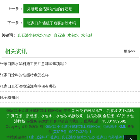
上一条 ：
外墙用金箔漆油性的好还是...
下一条 ：
张家口外墙腻子粉要加胶水吗
关键词：
真石漆水包水水包砂
真石漆
水包水
水包砂
相关资讯
更多>>
张家口防水涂料施工要注意哪些事项呢？
张家口涂料的性能特点怎么样
张家口真石漆喷涂注意事项有哪些
腻子粉知识
张家口小孟鑫雅建材加工有限公司,专营
新分类
内外墙涂料、乳胶漆
内外墙腻
子
真石漆、质感漆、水包水、水包砂
粘接砂浆、抗裂砂浆
金箔漆
108胶
水包
沙样板
等业务,有意向的客户请咨询我们，联系电话：
13031939692
CopyRight © 版权所有:
张家口小孟鑫雅建材加工有限公司
网站地图
XML
备案
号:
冀ICP备19007432号-1
本站关键字:
张家口涂料厂
张家口真石漆水包水水包砂
张家口内外墙涂料金箔