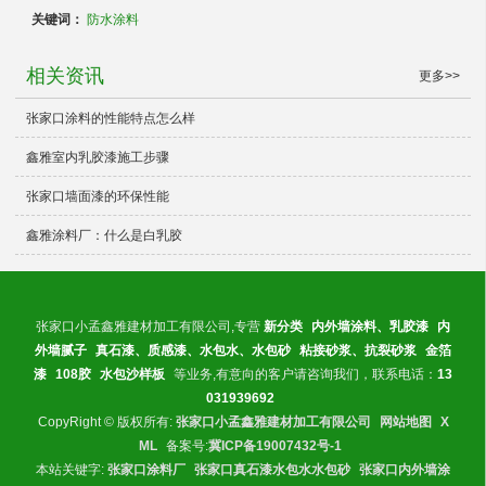
关键词：
防水涂料
相关资讯
更多>>
张家口涂料的性能特点怎么样
鑫雅室内乳胶漆施工步骤
张家口墙面漆的环保性能
鑫雅涂料厂：什么是白乳胶
张家口小孟鑫雅建材加工有限公司,专营
新分类
内外墙涂料、乳胶漆
内
外墙腻子
真石漆、质感漆、水包水、水包砂
粘接砂浆、抗裂砂浆
金箔
漆
108胶
水包沙样板
等业务,有意向的客户请咨询我们，联系电话：
13
031939692
CopyRight © 版权所有:
张家口小孟鑫雅建材加工有限公司
网站地图
X
ML
备案号:
冀ICP备19007432号-1
本站关键字:
张家口涂料厂
张家口真石漆水包水水包砂
张家口内外墙涂